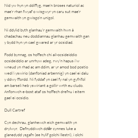
Nid yw hyn yn ddiffyg, mae'n broses naturiol ac
mae'r rhan fwyaf o wisgwyr yn caru sut mae'r
gemwaith yn gwisgo'n unigol.
Ni ddylid byth glanhau'r gemwaith hwn â
chadachau neu doddiannau glanhau gemwaith gan
y bydd hyn yn cael gwared ar yr ocsidiad.
Fodd bynnag, os hoffech chi ail-ocsideiddio
ocsideiddio ar unrhyw adeg, rwy'n hapus i'w
wneud yn rhad ac am ddim, ar yr amod bod postio
wedi'i yswirio (danfoniad arbennig) yn cael ei dalu
y ddwy ffordd. Ni fyddaf yn cael fy nal yn gyfrifol
am barseli heb yswiriant a gollir wrth eu cludo.
Anfonwch
e-bost ataf
os hoffech drefnu i eitem
gael ei ocsidio.
Dull Cartref
Cyn dechrau, glanhewch eich gemwaith yn
drylwyr.
Defnyddiwch ddŵr cynnes luke a
glanedydd ysgafn (ee hylif golchi llestri), i olchi