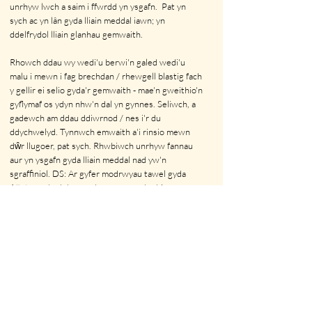
unrhyw lwch a saim i ffwrdd yn ysgafn.
Pat yn
sych ac yn lân gyda lliain meddal iawn; yn
ddelfrydol lliain glanhau gemwaith.
Rhowch ddau wy wedi'u berwi'n galed wedi'u
malu i mewn i fag brechdan / rhewgell blastig fach
y gellir ei selio gyda'r gemwaith - mae'n gweithio'n
gyflymaf os ydyn nhw'n dal yn gynnes. Seliwch, a
gadewch am ddau ddiwrnod / nes i'r du
ddychwelyd. Tynnwch emwaith a'i rinsio mewn
dŵr llugoer, pat sych. Rhwbiwch unrhyw fannau
aur yn ysgafn gyda lliain meddal nad yw'n
sgraffiniol. DS: Ar gyfer modrwyau tawel gyda
18ct, mae'n debyg nad oes angen rhwbio
ardaloedd aur.