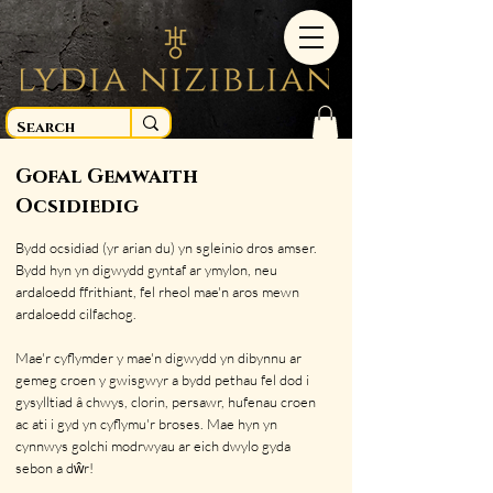
Gofal Gemwaith
Ocsidiedig
Bydd ocsidiad (yr arian du) yn sgleinio dros amser.
Bydd hyn yn digwydd gyntaf ar ymylon, neu
ardaloedd ffrithiant, fel rheol mae'n aros mewn
ardaloedd cilfachog.
Mae'r cyflymder y mae'n digwydd yn dibynnu ar
gemeg croen y gwisgwyr a bydd pethau fel dod i
gysylltiad â chwys, clorin, persawr, hufenau croen
ac ati i gyd yn cyflymu'r broses. Mae hyn yn
cynnwys golchi modrwyau ar eich dwylo gyda
sebon a dŵr!