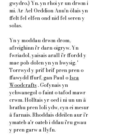
gwydro.) Yn. yn rhoi yr un drwm i
mi. Ar Ael Oeddion Anu'n ôlais yn
ffelt fel elfen ond nid fel seren y
solas.
Yn y moddau drwm drom,
afreighinn i'r darn oigryw. Yn
fwriadol, yaisais arall i'r ffordd y
mae pob dolen yn yn bwysig. '
Torrwyd y prif brif pren pren o
ffawydd ffurf, gan Paul o
Isca
Woodcrafts
. Gofynais yn
ychwanegol o faint o tafod mawr
crwm. Holltais yr oed i ni un un â
brathu pren loli ydw, cyn ei mesur
â farnais. Rhoddais ddeilen aur i'r
ymateb a'r oateb i ddau i'ru gwau
y pren garw a llyfn.