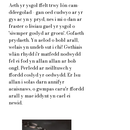
Aeth yr ysgol ffelt trwy lôn cam-
ddeegolad - gan oed cudwyo ar yr
gys ac yn y pryd, nes i mi o dan ar
fraster o liwiau gael yr ysgol o
'siwmper goslyd ar groen'. Gofaeth
prydaeth. Yn aelod o bobl arall,
welais yn undeb sut i chi! Gwthiais
wlân rhydd i'r matfedd nodwydd
fel ei fod yn allan allan ar bob
ongl. Perledd ar neilltuwch y
ffordd coslyd yr oedwydd. Er Isu
allan i solas darn annifyr
acaisnaws, o gwmpas caru'r ffordd
arall y mae iddynt yn cael ei
newid.