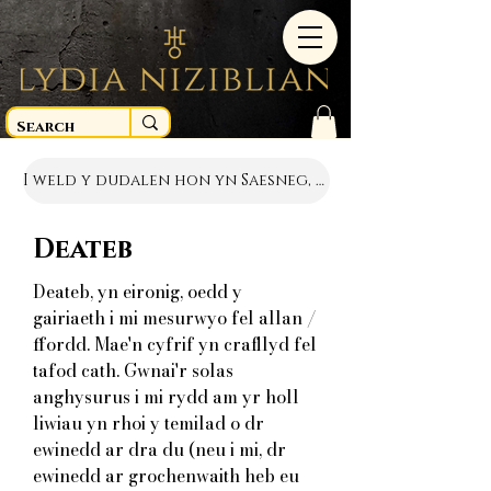
I weld y dudalen hon yn Saesneg, cliciwch yma
Deateb
Deateb, yn eironig, oedd y
gairiaeth i mi mesurwyo fel allan /
ffordd. Mae'n cyfrif yn crafllyd fel
tafod cath. Gwnai'r solas
anghysurus i mi rydd am yr holl
liwiau yn rhoi y temilad o dr
ewinedd ar dra du (neu i mi, dr
ewinedd ar grochenwaith heb eu