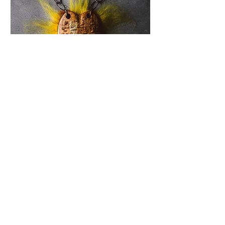
Pob ffotograff ©
Brandio Hosio
Aga