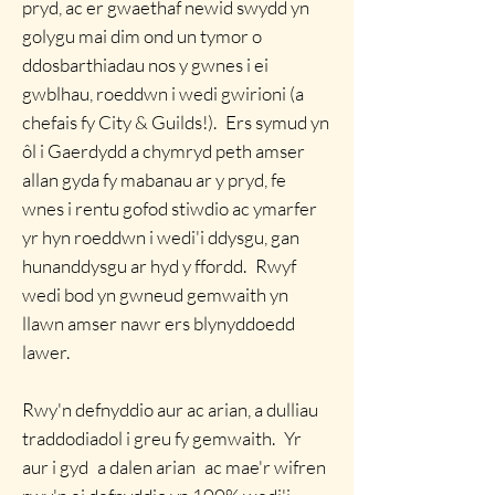
pryd, ac er gwaethaf newid swydd yn
golygu mai dim ond un tymor o
ddosbarthiadau nos y gwnes i ei
gwblhau, roeddwn i wedi gwirioni (a
chefais fy City & Guilds!).
Ers symud yn
ôl i Gaerdydd a chymryd peth amser
allan gyda fy mabanau ar y pryd, fe
wnes i rentu gofod stiwdio ac ymarfer
yr hyn roeddwn i wedi'i ddysgu, gan
hunanddysgu ar hyd y ffordd.
Rwyf
wedi bod yn gwneud gemwaith yn
llawn amser nawr ers blynyddoedd
lawer.
Rwy'n defnyddio aur ac arian, a dulliau
traddodiadol i greu fy gemwaith.
Yr
aur i gyd
a dalen arian
ac mae'r wifren