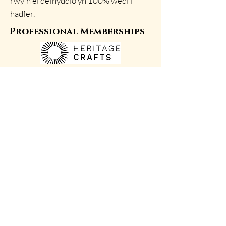
rwy'n ei defnyddio yn 100% wedi'i
hadfer.
Professional Memberships