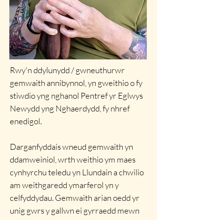
Rwy'n ddylunydd / gwneuthurwr
gemwaith annibynnol, yn gweithio o fy
stiwdio yng nghanol Pentref yr Eglwys
Newydd yng Nghaerdydd, fy nhref
enedigol.
Darganfyddais wneud gemwaith yn
ddamweiniol, wrth weithio ym maes
cynhyrchu teledu yn Llundain a chwilio
am weithgaredd ymarferol yn y
celfyddydau. Gemwaith arian oedd yr
unig gwrs y gallwn ei gyrraedd mewn