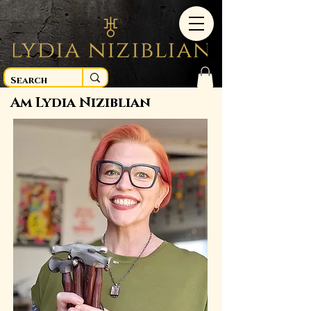
Am Lydia Niziblian